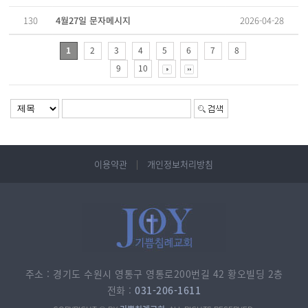
2026-04-28
4월27일 문자메시지
130
1
2
3
4
5
6
7
8
9
10
이용약관
개인정보처리방침
주소 : 경기도 수원시 영통구 영통로200번길 42 황오빌딩 2층
전화 :
031-206-1611