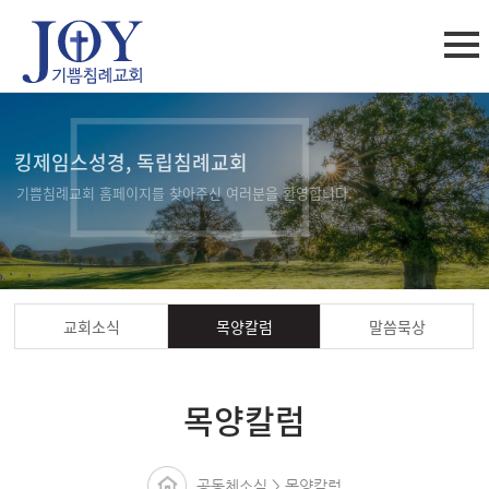
킹제임스성경, 독립침례교회
기쁨침례교회 홈페이지를 찾아주신 여러분을 환영합니다.
교회소식
목양칼럼
말씀묵상
목양칼럼
공동체소식 > 목양칼럼